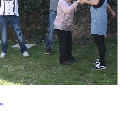
n
nst