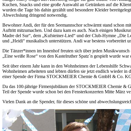
Kuchen, Snacks und eine große Auswahl an Getränken auf die Kliente
wurden die Tage bis dahin gezählt und besondere Kleider bereitgelegt
Abwechslung dringend notwendig.
Bewohner Andi, der für den Seemannschor schwärmt stand schon mit V
Auftritt mitzumachen. Und dazu kam es auch. Nach einigen Musikrunde
Madre del Sur“, dem „Kufsteiner-Lied“ und der Club-Hymne „Die Lege
und „Heidi“ musikalisch unterstützen. Andi war bestens vorbereitet 
Die Tänzer*innen im Innenhof freuten sich über jeden Musikwunsch de
„Eine weiße Rose“ von den Kastelruther Spatz´n gespielt wurde war 
Seit über einem Jahr kann in den Wohnheimen der Lebenshilfe Schwab
Wohnheimen arbeiteten und lebten dürfen sie jetzt endlich wieder in di
einer Spende der Firma STOCKMEIER Chemie & GmbH & Co. KG erge
Da das 100-jährige Firmenjubiläum der STOCKMEIER Chemie & GmbH 
Teil der Spende wurde schon bei den Fensterkonzerten Mitte März ve
Vielen Dank an die Spender, für dieses schöne und abwechslungsreic