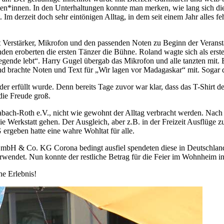
n*innen. In den Unterhaltungen konnte man merken, wie lang sich die
. Im derzeit doch sehr eintönigen Alltag, in dem seit einem Jahr alle
erstärker, Mikrofon und den passenden Noten zu Beginn der Veranstaltu
n eroberten die ersten Tänzer die Bühne. Roland wagte sich als erste
nde lebt“. Harry Gugel übergab das Mikrofon und alle tanzten mit. Be
und brachte Noten und Text für „Wir lagen vor Madagaskar“ mit. Sogar
r erfüllt wurde. Denn bereits Tage zuvor war klar, dass das T-Shirt d
die Freude groß.
ach-Roth e.V., nicht wie gewohnt der Alltag verbracht werden. Nach 
e Werkstatt gehen. Der Ausgleich, aber z.B. in der Freizeit Ausflüge zu
ben hatte eine wahre Wohltat für alle.
& Co. KG Corona bedingt ausfiel spendeten diese in Deutschland an
rwendet. Nun konnte der restliche Betrag für die Feier im Wohnheim 
he Erlebnis!