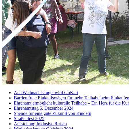
Aus Weihnachtskugel wird GoKart
Barrierefreie Einkaufswägen für mehr Teilhabe beim Einkaufe
Ehrenamt ermöglicht kulturelle Teilhabe – Ein Herz für die Ku
Ehrenamtstag 5. Dezember 2024
Spende für eine gute Zukunft von Kindern
Straßenfest 2025
Ausstellung Inklusive Reisen
Markt der langen G´sichter 2024