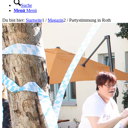
Suche
Menü
Menü
Du bist hier:
Startseite
1
/
Magazin
2
/
Partystimmung in Roth