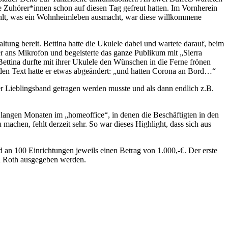
 Zuhörer*innen schon auf diesen Tag gefreut hatten. Im Vornherein
s fehlt, was ein Wohnheimleben ausmacht, war diese willkommene
ng bereit. Bettina hatte die Ukulele dabei und wartete darauf, beim
r ans Mikrofon und begeisterte das ganze Publikum mit „Sierra
ttina durfte mit ihrer Ukulele den Wünschen in die Ferne frönen
 den Text hatte er etwas abgeändert: „und hatten Corona an Bord…“
er Lieblingsband getragen werden musste und als dann endlich z.B.
langen Monaten im „homeoffice“, in denen die Beschäftigten in den
 machen, fehlt derzeit sehr. So war dieses Highlight, dass sich aus
 100 Einrichtungen jeweils einen Betrag von 1.000,-€. Der erste
in Roth ausgegeben werden.