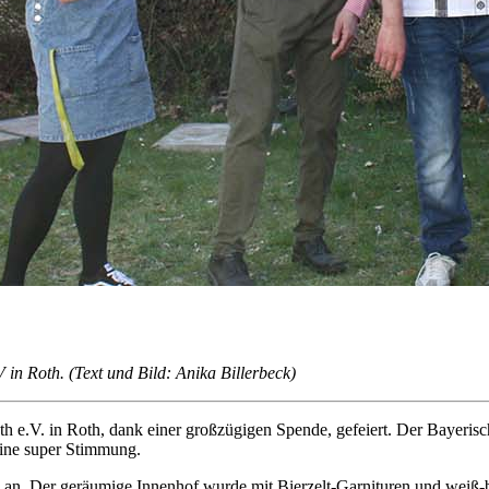
n Roth. (Text und Bild: Anika Billerbeck)
V. in Roth, dank einer großzügigen Spende, gefeiert. Der Bayerische
eine super Stimmung.
 an. Der geräumige Innenhof wurde mit Bierzelt-Garnituren und weiß-b