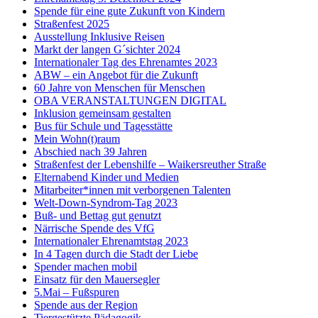
Spende für eine gute Zukunft von Kindern
Straßenfest 2025
Ausstellung Inklusive Reisen
Markt der langen G´sichter 2024
Internationaler Tag des Ehrenamtes 2023
ABW – ein Angebot für die Zukunft
60 Jahre von Menschen für Menschen
OBA VERANSTALTUNGEN DIGITAL
Inklusion gemeinsam gestalten
Bus für Schule und Tagesstätte
Mein Wohn(t)raum
Abschied nach 39 Jahren
Straßenfest der Lebenshilfe – Waikersreuther Straße
Elternabend Kinder und Medien
Mitarbeiter*innen mit verborgenen Talenten
Welt-Down-Syndrom-Tag 2023
Buß- und Bettag gut genutzt
Närrische Spende des VfG
Internationaler Ehrenamtstag 2023
In 4 Tagen durch die Stadt der Liebe
Spender machen mobil
Einsatz für den Mauersegler
5.Mai – Fußspuren
Spende aus der Region
Tiergestützte Pädagogik