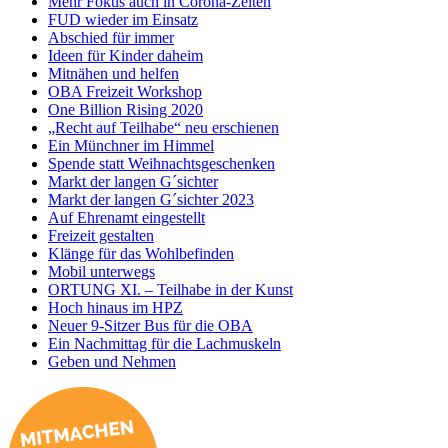
Mehr Fokus auch in Corona-Zeiten
FUD wieder im Einsatz
Abschied für immer
Ideen für Kinder daheim
Mitnähen und helfen
OBA Freizeit Workshop
One Billion Rising 2020
„Recht auf Teilhabe“ neu erschienen
Ein Münchner im Himmel
Spende statt Weihnachtsgeschenken
Markt der langen G´sichter
Markt der langen G´sichter 2023
Auf Ehrenamt eingestellt
Freizeit gestalten
Klänge für das Wohlbefinden
Mobil unterwegs
ORTUNG XI. – Teilhabe in der Kunst
Hoch hinaus im HPZ
Neuer 9-Sitzer Bus für die OBA
Ein Nachmittag für die Lachmuskeln
Geben und Nehmen