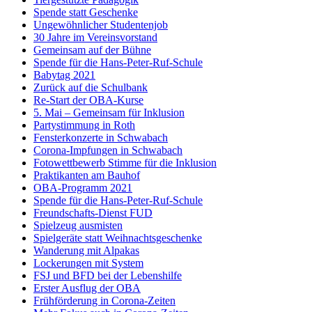
Spende statt Geschenke
Ungewöhnlicher Studentenjob
30 Jahre im Vereinsvorstand
Gemeinsam auf der Bühne
Spende für die Hans-Peter-Ruf-Schule
Babytag 2021
Zurück auf die Schulbank
Re-Start der OBA-Kurse
5. Mai – Gemeinsam für Inklusion
Partystimmung in Roth
Fensterkonzerte in Schwabach
Corona-Impfungen in Schwabach
Fotowettbewerb Stimme für die Inklusion
Praktikanten am Bauhof
OBA-Programm 2021
Spende für die Hans-Peter-Ruf-Schule
Freundschafts-Dienst FUD
Spielzeug ausmisten
Spielgeräte statt Weihnachtsgeschenke
Wanderung mit Alpakas
Lockerungen mit System
FSJ und BFD bei der Lebenshilfe
Erster Ausflug der OBA
Frühförderung in Corona-Zeiten