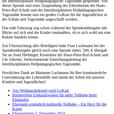
die Interdisziplinäre Heilpädagogische Tagesstätte gespendet. Von
dieser Spende und einer Zuspendung des Elternbeirats der Hans-
Peter-Ruf-Schule und der Interdisziplinären Heilpädagogischen
Tagesstätte konnte nun ein großes GoKart für die Jugendlichen in
der Schule und Tagesstätte angeschafft werden.
Das tolle Fahrzeug zog schon während der Spendenübergabe alle
Blicke auf sich und die Kinder mutmaßten, ob es sich wohl um eine
Rakete handeln könne.
Zur Überraschung aller Beteiligten hatte Frau Lachmann bei der
Spendenübergabe gleich noch eine Spende dabei. 500,-€ übergab
Sie an Josef Hiebinger, Konrektor der Hans-Peter-Ruf-Schule und
Ute Alberter, Stellvertretende Einrichtungsleitung der
Interdisziplinären Heilpädagogischen Tagesstätte.
Herzlichen Dank an Marianne Lachmann für Ihre kontinuierliche
Unterstützung der Lebenshilfe und damit der Arbeit mit unseren
Kindern und Jugendlichen!
Aus Weihnachtskugel wird GoKart
Barrierefreie Einkaufswägen für mehr Teilhabe beim
Einkaufen
Ehrenamt ermöglicht kulturelle Teilhabe – Ein Herz für die
Kunst
Ehrenamtstag 5. Dezember 2024