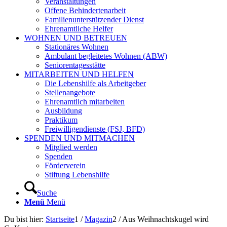
Veranstaltungen
Offene Behindertenarbeit
Familienunterstützender Dienst
Ehrenamtliche Helfer
WOHNEN UND BETREUEN
Stationäres Wohnen
Ambulant begleitetes Wohnen (ABW)
Seniorentagesstätte
MITARBEITEN UND HELFEN
Die Lebenshilfe als Arbeitgeber
Stellenangebote
Ehrenamtlich mitarbeiten
Ausbildung
Praktikum
Freiwilligendienste (FSJ, BFD)
SPENDEN UND MITMACHEN
Mitglied werden
Spenden
Förderverein
Stiftung Lebenshilfe
Suche
Menü
Menü
Du bist hier:
Startseite
1
/
Magazin
2
/
Aus Weihnachtskugel wird