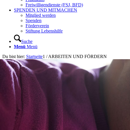
Freiwilligendienste (FSJ, BFD)
SPENDEN UND MITMACHEN
Mitglied werden
Spenden
Förderverein
Stiftung Lebenshilfe
Suche
Menü
Menü
Du bist hier:
Startseite
1
/
ARBEITEN UND FÖRDERN