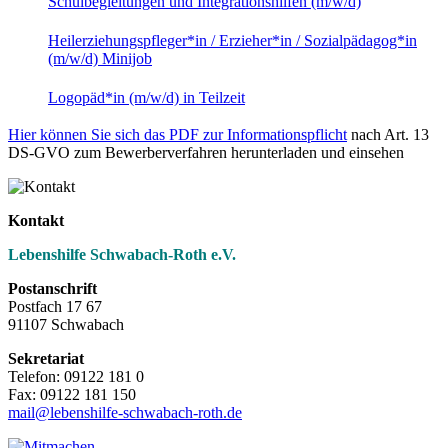
Schulbegleitungen und Integrationshilfen (m/w/d)
Heilerziehungspfleger*in / Erzieher*in / Sozialpädagog*in
(m/w/d) Minijob
Logopäd*in (m/w/d) in Teilzeit
Hier können Sie sich das PDF zur Informationspflicht
nach Art. 13
DS-GVO zum Bewerberverfahren herunterladen und einsehen
Kontakt
Lebenshilfe Schwabach-Roth e.V.
Postanschrift
Postfach 17 67
91107 Schwabach
Sekretariat
Telefon: 09122 181 0
Fax: 09122 181 150
mail@lebenshilfe-schwabach-roth.de