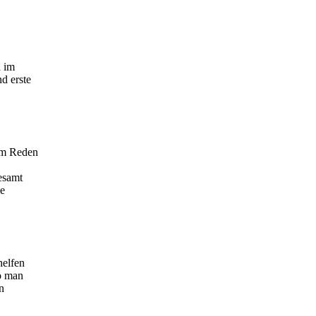
n im
d erste
zum Reden
esamt
ie
helfen
o man
n