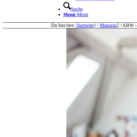
Suche
Menü
Menü
Du bist hier:
Startseite
1
/
Magazin
2
/
ABW – 