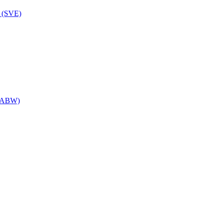
g (SVE)
 (ABW)