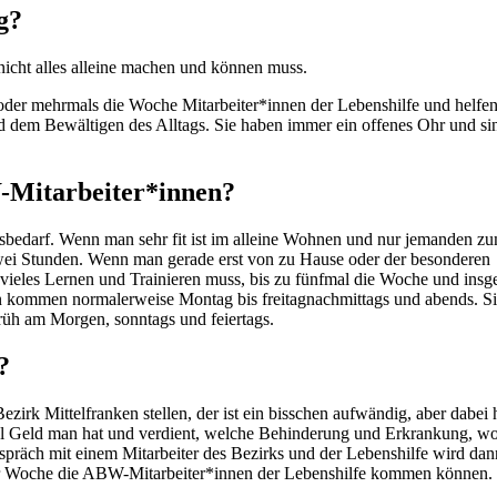
g?
cht alles alleine machen und können muss.
der mehrmals die Woche Mitarbeiter*innen der Lebenshilfe und helfe
nd dem Bewältigen des Alltags. Sie haben immer ein offenes Ohr und sin
.
Mitarbeiter*innen?
sbedarf. Wenn man sehr fit ist im alleine Wohnen und nur jemanden 
zwei Stunden. Wenn man gerade erst von zu Hause oder der besonderen
ieles Lernen und Trainieren muss, bis zu fünfmal die Woche und insg
n kommen normalerweise Montag bis freitagnachmittags und abends. S
früh am Morgen, sonntags und feiertags.
?
irk Mittelfranken stellen, der ist ein bisschen aufwändig, aber dabei 
iel Geld man hat und verdient, welche Behinderung und Erkrankung, w
spräch mit einem Mitarbeiter des Bezirks und der Lebenshilfe wird dan
der Woche die ABW-Mitarbeiter*innen der Lebenshilfe kommen können.