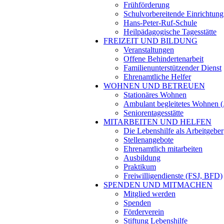
Frühförderung
Schulvorbereitende Einrichtun
Hans-Peter-Ruf-Schule
Heilpädagogische Tagesstätte
FREIZEIT UND BILDUNG
Veranstaltungen
Offene Behindertenarbeit
Familienunterstützender Dienst
Ehrenamtliche Helfer
WOHNEN UND BETREUEN
Stationäres Wohnen
Ambulant begleitetes Wohnen
Seniorentagesstätte
MITARBEITEN UND HELFEN
Die Lebenshilfe als Arbeitgeber
Stellenangebote
Ehrenamtlich mitarbeiten
Ausbildung
Praktikum
Freiwilligendienste (FSJ, BFD)
SPENDEN UND MITMACHEN
Mitglied werden
Spenden
Förderverein
Stiftung Lebenshilfe