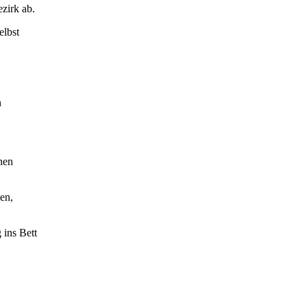
zirk ab.
elbst
n
nen
en,
 ins Bett