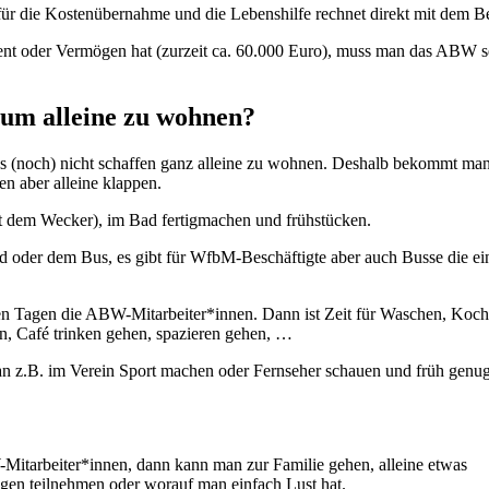
für die Kostenübernahme und die Lebenshilfe rechnet direkt mit dem Be
nt oder Vermögen hat (zurzeit ca. 60.000 Euro), muss man das ABW s
um alleine zu wohnen?
 es (noch) nicht schaffen ganz alleine zu wohnen. Deshalb bekommt ma
en aber alleine klappen.
it dem Wecker), im Bad fertigmachen und frühstücken.
d oder dem Bus, es gibt für WfbM-Beschäftigte aber auch Busse die ei
 Tagen die ABW-Mitarbeiter*innen. Dann ist Zeit für Waschen, Koch
en, Café trinken gehen, spazieren gehen, …
an z.B. im Verein Sport machen oder Fernseher schauen und früh genug
tarbeiter*innen, dann kann man zur Familie gehen, alleine etwas
en teilnehmen oder worauf man einfach Lust hat.