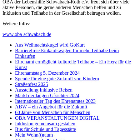
OBA der Lebenshilfe Schwabach-Roth e.V. freut sich über viele
aktive Personen, die gerne anderen Menschen helfen und zu
Inklusion und Teilhabe in der Gesellschaft beitragen wollen.
Weitere Infos:
www.oba-schwabach.de
Aus Weihnachtskugel wird GoKart
Barrierefreie Einkaufswägen für mehr Teilhabe beim
Einkaufen
Ehrenamt ermöglicht kulturelle Teilhabe – Ein Herz für die
Kunst
Ehrenamtstag 5. Dezember 2024
Spende für eine gute Zukunft von Kindern
Straßenfest 2025
Ausstellung Inklusive Reisen
Markt der langen G´sichter 2024
Internationaler Tag des Ehrenamtes 2023
ABW – ein Angebot für die Zukunft
60 Jahre von Menschen für Menschen
OBA VERANSTALTUNGEN DIGITAL
Inklusion gemeinsam gestalten
Bus für Schule und Tagesstätte
Mein Wohn(t)raum