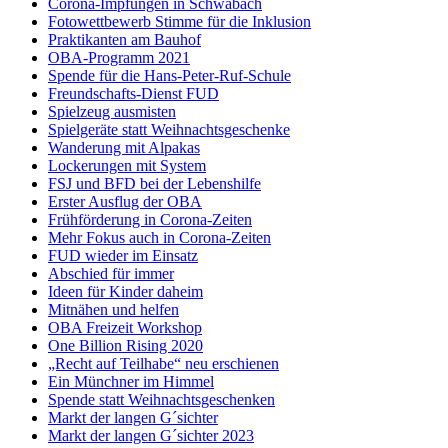
Corona-Impfungen in Schwabach
Fotowettbewerb Stimme für die Inklusion
Praktikanten am Bauhof
OBA-Programm 2021
Spende für die Hans-Peter-Ruf-Schule
Freundschafts-Dienst FUD
Spielzeug ausmisten
Spielgeräte statt Weihnachtsgeschenke
Wanderung mit Alpakas
Lockerungen mit System
FSJ und BFD bei der Lebenshilfe
Erster Ausflug der OBA
Frühförderung in Corona-Zeiten
Mehr Fokus auch in Corona-Zeiten
FUD wieder im Einsatz
Abschied für immer
Ideen für Kinder daheim
Mitnähen und helfen
OBA Freizeit Workshop
One Billion Rising 2020
„Recht auf Teilhabe“ neu erschienen
Ein Münchner im Himmel
Spende statt Weihnachtsgeschenken
Markt der langen G´sichter
Markt der langen G´sichter 2023