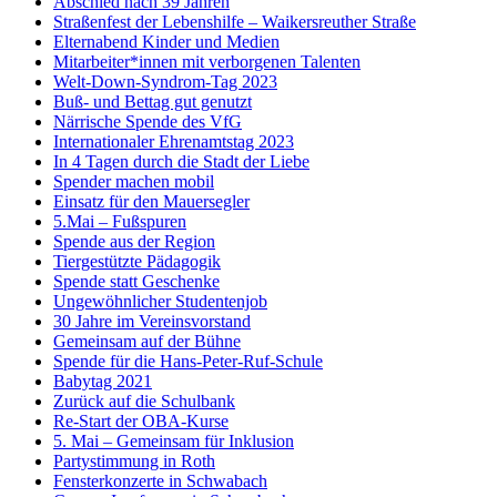
Abschied nach 39 Jahren
Straßenfest der Lebenshilfe – Waikersreuther Straße
Elternabend Kinder und Medien
Mitarbeiter*innen mit verborgenen Talenten
Welt-Down-Syndrom-Tag 2023
Buß- und Bettag gut genutzt
Närrische Spende des VfG
Internationaler Ehrenamtstag 2023
In 4 Tagen durch die Stadt der Liebe
Spender machen mobil
Einsatz für den Mauersegler
5.Mai – Fußspuren
Spende aus der Region
Tiergestützte Pädagogik
Spende statt Geschenke
Ungewöhnlicher Studentenjob
30 Jahre im Vereinsvorstand
Gemeinsam auf der Bühne
Spende für die Hans-Peter-Ruf-Schule
Babytag 2021
Zurück auf die Schulbank
Re-Start der OBA-Kurse
5. Mai – Gemeinsam für Inklusion
Partystimmung in Roth
Fensterkonzerte in Schwabach