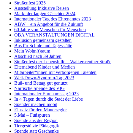
Straßenfest 2025
Ausstellung Inklusive Reisen
Markt der langen G´sichter 2024
Internationaler Tag des Ehrenamtes 2023
ABW – ein Angebot für die Zukunft
60 Jahre von Menschen für Menschen
OBA VERANSTALTUNGEN DIGITAL
Inklusion gemeinsam gestalten
Bus für Schule und Tagesstätte
Mein Wohn(t)raum
Abschied nach 39 Jahren
Straßenfest der Lebenshilfe – Waikersreuther Straße
Elternabend Kinder und Medien
Mitarbeiter*innen mit verborgenen Talenten
Welt-Down-Syndrom-Tag 2023
Buß- und Bettag gut genutzt
Närrische Spende des VfG
Internationaler Ehrenamtstag 2023
In 4 Tagen durch die Stadt der Liebe
Spender machen mobil
Einsatz für den Mauersegler
5.Mai – Fußspuren
Spende aus der Region
Tiergestützte Pädagogik
Spende statt Geschenke