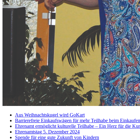
Aus Weihnachtskugel wird GoKart
Barrierefreie Einkaufswägen für mehr Teilhabe beim Einkaufe
Ehrenamt ermöglicht kulturelle Teilhabe – Ein Herz für die Ku
Ehrenamtstag 5. Dezember 2024
Spende für eine gute Zukunft von Kindern