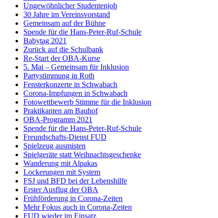
Ungewöhnlicher Studentenjob
30 Jahre im Vereinsvorstand
Gemeinsam auf der Bühne
Spende für die Hans-Peter-Ruf-Schule
Babytag 2021
Zurück auf die Schulbank
Re-Start der OBA-Kurse
5. Mai – Gemeinsam für Inklusion
Partystimmung in Roth
Fensterkonzerte in Schwabach
Corona-Impfungen in Schwabach
Fotowettbewerb Stimme für die Inklusion
Praktikanten am Bauhof
OBA-Programm 2021
Spende für die Hans-Peter-Ruf-Schule
Freundschafts-Dienst FUD
Spielzeug ausmisten
Spielgeräte statt Weihnachtsgeschenke
Wanderung mit Alpakas
Lockerungen mit System
FSJ und BFD bei der Lebenshilfe
Erster Ausflug der OBA
Frühförderung in Corona-Zeiten
Mehr Fokus auch in Corona-Zeiten
FUD wieder im Einsatz