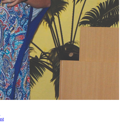
n
nst