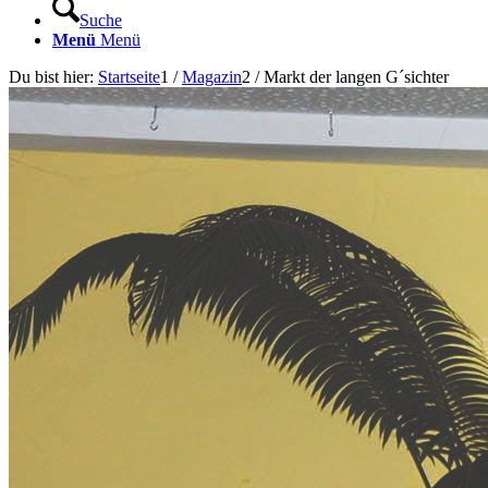
Suche
Menü
Menü
Du bist hier:
Startseite
1
/
Magazin
2
/
Markt der langen G´sichter