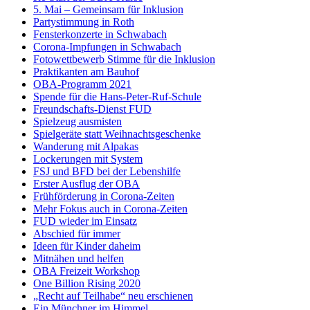
5. Mai – Gemeinsam für Inklusion
Partystimmung in Roth
Fensterkonzerte in Schwabach
Corona-Impfungen in Schwabach
Fotowettbewerb Stimme für die Inklusion
Praktikanten am Bauhof
OBA-Programm 2021
Spende für die Hans-Peter-Ruf-Schule
Freundschafts-Dienst FUD
Spielzeug ausmisten
Spielgeräte statt Weihnachtsgeschenke
Wanderung mit Alpakas
Lockerungen mit System
FSJ und BFD bei der Lebenshilfe
Erster Ausflug der OBA
Frühförderung in Corona-Zeiten
Mehr Fokus auch in Corona-Zeiten
FUD wieder im Einsatz
Abschied für immer
Ideen für Kinder daheim
Mitnähen und helfen
OBA Freizeit Workshop
One Billion Rising 2020
„Recht auf Teilhabe“ neu erschienen
Ein Münchner im Himmel