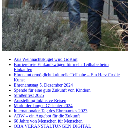
Aus Weihnachtskugel wird GoKart
Barrierefreie Einkaufswägen für mehr Teilhabe beim
Einkaufen
Ehrenamt ermöglicht kulturelle Teilhabe – Ein Herz für die
Kunst
Ehrenamtstag 5. Dezember 2024
Spende für eine gute Zukunft von Kindern
Straßenfest 2025
Ausstellung Inklusive Reisen
Markt der langen G´sichter 2024
Internationaler Tag des Ehrenamtes 2023
ABW – ein Angebot für die Zukunft
60 Jahre von Menschen für Menschen
OBA VERANSTALTUNGEN DIGITAL