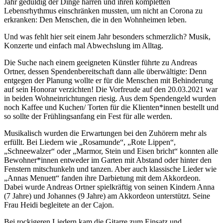
Jahr geduldig der Dinge harren und ihren kompletten
Lebensrhythmus einschränken mussten, um nicht an Corona zu
erkranken: Den Menschen, die in den Wohnheimen leben.
Und was fehlt hier seit einem Jahr besonders schmerzlich? Musik,
Konzerte und einfach mal Abwechslung im Alltag.
Die Suche nach einem geeigneten Künstler führte zu Andreas
Ortner, dessen Spendenbereitschaft dann alle überwältigte: Denn
entgegen der Planung wollte er für die Menschen mit Behinderung
auf sein Honorar verzichten! Die Vorfreude auf den 20.03.2021 war
in beiden Wohneinrichtungen riesig. Aus dem Spendengeld wurden
noch Kaffee und Kuchen/ Torten für die Klienten*innen bestellt und
so sollte der Frühlingsanfang ein Fest für alle werden.
Musikalisch wurden die Erwartungen bei den Zuhörern mehr als
erfüllt. Bei Liedern wie „Rosamunde“, „Rote Lippen“,
„Schneewalzer“ oder „Marmor, Stein und Eisen bricht“ konnten alle
Bewohner*innen entweder im Garten mit Abstand oder hinter den
Fenstern mitschunkeln und tanzen. Aber auch klassische Lieder wie
„Annas Menuett“ fanden ihre Darbietung mit dem Akkordeon.
Dabei wurde Andreas Ortner spielkräftig von seinen Kindern Anna
(7 Jahre) und Johannes (9 Jahre) am Akkordeon unterstützt. Seine
Frau Heidi begleitete an der Cajon.
Bei rockigeren Liedern kam die Gitarre zum Einsatz und