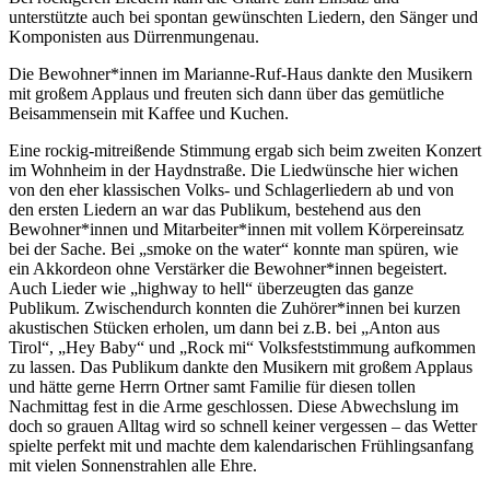
unterstützte auch bei spontan gewünschten Liedern, den Sänger und
Komponisten aus Dürrenmungenau.
Die Bewohner*innen im Marianne-Ruf-Haus dankte den Musikern
mit großem Applaus und freuten sich dann über das gemütliche
Beisammensein mit Kaffee und Kuchen.
Eine rockig-mitreißende Stimmung ergab sich beim zweiten Konzert
im Wohnheim in der Haydnstraße. Die Liedwünsche hier wichen
von den eher klassischen Volks- und Schlagerliedern ab und von
den ersten Liedern an war das Publikum, bestehend aus den
Bewohner*innen und Mitarbeiter*innen mit vollem Körpereinsatz
bei der Sache. Bei „smoke on the water“ konnte man spüren, wie
ein Akkordeon ohne Verstärker die Bewohner*innen begeistert.
Auch Lieder wie „highway to hell“ überzeugten das ganze
Publikum. Zwischendurch konnten die Zuhörer*innen bei kurzen
akustischen Stücken erholen, um dann bei z.B. bei „Anton aus
Tirol“, „Hey Baby“ und „Rock mi“ Volksfeststimmung aufkommen
zu lassen. Das Publikum dankte den Musikern mit großem Applaus
und hätte gerne Herrn Ortner samt Familie für diesen tollen
Nachmittag fest in die Arme geschlossen. Diese Abwechslung im
doch so grauen Alltag wird so schnell keiner vergessen – das Wetter
spielte perfekt mit und machte dem kalendarischen Frühlingsanfang
mit vielen Sonnenstrahlen alle Ehre.