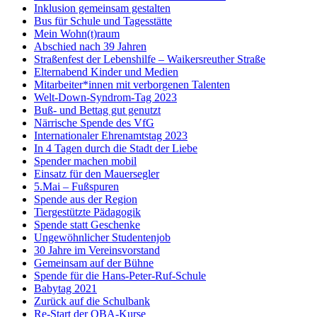
Inklusion gemeinsam gestalten
Bus für Schule und Tagesstätte
Mein Wohn(t)raum
Abschied nach 39 Jahren
Straßenfest der Lebenshilfe – Waikersreuther Straße
Elternabend Kinder und Medien
Mitarbeiter*innen mit verborgenen Talenten
Welt-Down-Syndrom-Tag 2023
Buß- und Bettag gut genutzt
Närrische Spende des VfG
Internationaler Ehrenamtstag 2023
In 4 Tagen durch die Stadt der Liebe
Spender machen mobil
Einsatz für den Mauersegler
5.Mai – Fußspuren
Spende aus der Region
Tiergestützte Pädagogik
Spende statt Geschenke
Ungewöhnlicher Studentenjob
30 Jahre im Vereinsvorstand
Gemeinsam auf der Bühne
Spende für die Hans-Peter-Ruf-Schule
Babytag 2021
Zurück auf die Schulbank
Re-Start der OBA-Kurse