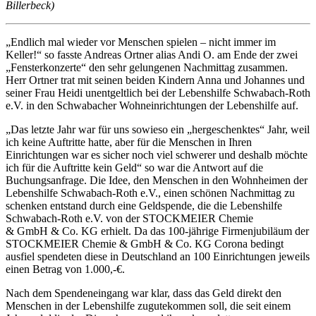
Billerbeck)
„Endlich mal wieder vor Menschen spielen – nicht immer im
Keller!“ so fasste Andreas Ortner alias Andi O. am Ende der zwei
„Fensterkonzerte“ den sehr gelungenen Nachmittag zusammen.
Herr Ortner trat mit seinen beiden Kindern Anna und Johannes und
seiner Frau Heidi unentgeltlich bei der Lebenshilfe Schwabach-Roth
e.V. in den Schwabacher Wohneinrichtungen der Lebenshilfe auf.
„Das letzte Jahr war für uns sowieso ein „hergeschenktes“ Jahr, weil
ich keine Auftritte hatte, aber für die Menschen in Ihren
Einrichtungen war es sicher noch viel schwerer und deshalb möchte
ich für die Auftritte kein Geld“ so war die Antwort auf die
Buchungsanfrage. Die Idee, den Menschen in den Wohnheimen der
Lebenshilfe Schwabach-Roth e.V., einen schönen Nachmittag zu
schenken entstand durch eine Geldspende, die die Lebenshilfe
Schwabach-Roth e.V. von der STOCKMEIER Chemie
& GmbH & Co. KG erhielt. Da das 100-jährige Firmenjubiläum der
STOCKMEIER Chemie & GmbH & Co. KG Corona bedingt
ausfiel spendeten diese in Deutschland an 100 Einrichtungen jeweils
einen Betrag von 1.000,-€.
Nach dem Spendeneingang war klar, dass das Geld direkt den
Menschen in der Lebenshilfe zugutekommen soll, die seit einem