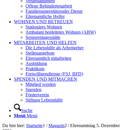
Veranstaltungen
Offene Behindertenarbeit
Familienunterstützender Dienst
Ehrenamtliche Helfer
WOHNEN UND BETREUEN
Stationäres Wohnen
Ambulant begleitetes Wohnen (ABW)
Seniorentagesstätte
MITARBEITEN UND HELFEN
Die Lebenshilfe als Arbeitgeber
Stellenangebote
Ehrenamtlich mitarbeiten
Ausbildung
Praktikum
Freiwilligendienste (FSJ, BFD)
SPENDEN UND MITMACHEN
Mitglied werden
Spenden
Förderverein
Stiftung Lebenshilfe
Suche
Menü
Menü
Du bist hier:
Startseite
1
/
Magazin
2
/
Ehrenamtstag 5. Dezember