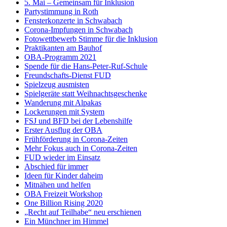
5. Mai – Gemeinsam für Inklusion
Partystimmung in Roth
Fensterkonzerte in Schwabach
Corona-Impfungen in Schwabach
Fotowettbewerb Stimme für die Inklusion
Praktikanten am Bauhof
OBA-Programm 2021
Spende für die Hans-Peter-Ruf-Schule
Freundschafts-Dienst FUD
Spielzeug ausmisten
Spielgeräte statt Weihnachtsgeschenke
Wanderung mit Alpakas
Lockerungen mit System
FSJ und BFD bei der Lebenshilfe
Erster Ausflug der OBA
Frühförderung in Corona-Zeiten
Mehr Fokus auch in Corona-Zeiten
FUD wieder im Einsatz
Abschied für immer
Ideen für Kinder daheim
Mitnähen und helfen
OBA Freizeit Workshop
One Billion Rising 2020
„Recht auf Teilhabe“ neu erschienen
Ein Münchner im Himmel