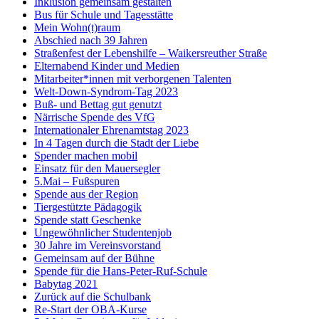
Inklusion gemeinsam gestalten
Bus für Schule und Tagesstätte
Mein Wohn(t)raum
Abschied nach 39 Jahren
Straßenfest der Lebenshilfe – Waikersreuther Straße
Elternabend Kinder und Medien
Mitarbeiter*innen mit verborgenen Talenten
Welt-Down-Syndrom-Tag 2023
Buß- und Bettag gut genutzt
Närrische Spende des VfG
Internationaler Ehrenamtstag 2023
In 4 Tagen durch die Stadt der Liebe
Spender machen mobil
Einsatz für den Mauersegler
5.Mai – Fußspuren
Spende aus der Region
Tiergestützte Pädagogik
Spende statt Geschenke
Ungewöhnlicher Studentenjob
30 Jahre im Vereinsvorstand
Gemeinsam auf der Bühne
Spende für die Hans-Peter-Ruf-Schule
Babytag 2021
Zurück auf die Schulbank
Re-Start der OBA-Kurse