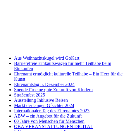
Verwaltung: Verena Spachmüller
Tel.: 01575 0180 591
verena.spachmueller@lebenshilfe-schwabach-roth.de
Leitung: Honorata Martinus
Tel .: 0176 45 53 0000
Aus Weihnachtskugel wird GoKart
Barrierefreie Einkaufswägen für mehr Teilhabe beim
Einkaufen
Ehrenamt ermöglicht kulturelle Teilhabe – Ein Herz für die
Kunst
Ehrenamtstag 5. Dezember 2024
Spende für eine gute Zukunft von Kindern
Straßenfest 2025
Ausstellung Inklusive Reisen
Markt der langen G´sichter 2024
Internationaler Tag des Ehrenamtes 2023
ABW – ein Angebot für die Zukunft
60 Jahre von Menschen für Menschen
OBA VERANSTALTUNGEN DIGITAL