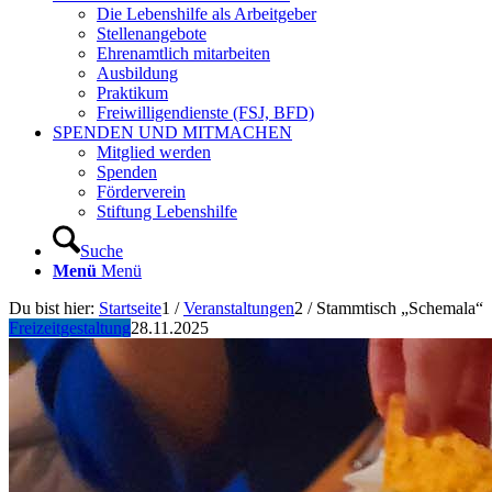
Die Lebenshilfe als Arbeitgeber
Stellenangebote
Ehrenamtlich mitarbeiten
Ausbildung
Praktikum
Freiwilligendienste (FSJ, BFD)
SPENDEN UND MITMACHEN
Mitglied werden
Spenden
Förderverein
Stiftung Lebenshilfe
Suche
Menü
Menü
Du bist hier:
Startseite
1
/
Veranstaltungen
2
/
Stammtisch „Schemala“
Freizeitgestaltung
28.11.2025