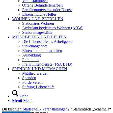
Veranstaltungen
Offene Behindertenarbeit
Familienunterstützender Dienst
Ehrenamtliche Helfer
WOHNEN UND BETREUEN
Stationäres Wohnen
Ambulant begleitetes Wohnen (ABW)
Seniorentagesstätte
MITARBEITEN UND HELFEN
Die Lebenshilfe als Arbeitgeber
Stellenangebote
Ehrenamtlich mitarbeiten
Ausbildung
Praktikum
Freiwilligendienste (FSJ, BFD)
SPENDEN UND MITMACHEN
Mitglied werden
Spenden
Förderverein
Stiftung Lebenshilfe
Suche
Menü
Menü
Du bist hier:
Startseite
1
/
Veranstaltungen
2
/
Stammtisch „Schemala“