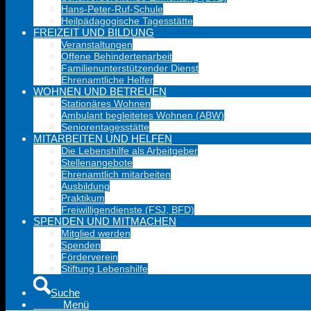
Hans-Peter-Ruf-Schule
Heilpädagogische Tagesstätte
FREIZEIT UND BILDUNG
Veranstaltungen
Offene Behindertenarbeit
Familienunterstützender Dienst
Ehrenamtliche Helfer
WOHNEN UND BETREUEN
Stationäres Wohnen
Ambulant begleitetes Wohnen (ABW)
Seniorentagesstätte
MITARBEITEN UND HELFEN
Die Lebenshilfe als Arbeitgeber
Stellenangebote
Ehrenamtlich mitarbeiten
Ausbildung
Praktikum
Freiwilligendienste (FSJ, BFD)
SPENDEN UND MITMACHEN
Mitglied werden
Spenden
Förderverein
Stiftung Lebenshilfe
Suche
Menü
Menü