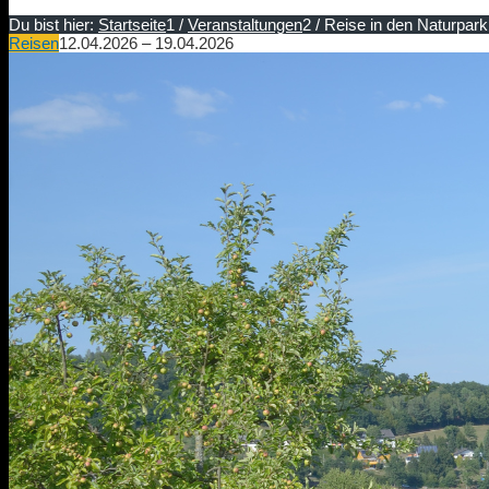
Du bist hier:
Startseite
1
/
Veranstaltungen
2
/
Reise in den Naturpar
Reisen
12.04.2026 – 19.04.2026