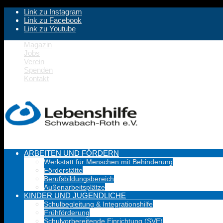
Link zu Instagram
Link zu Facebook
Link zu Youtube
Magazin
Jobs
Verein
Spenden
Kontakt
ARBEITEN UND FÖRDERN
Werkstatt für Menschen mit Behinderung
Förderstätte
Berufsbildungsbereich
Außenarbeitsplätze
KINDER UND JUGENDLICHE
Schulbegleitung & Integrationshilfe
Frühförderung
Schulvorbereitende Einrichtung (SVE)