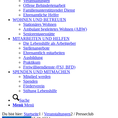
Veranstaltungen
Offene Behindertenarbeit
Familienunterstützender Dienst
Ehrenamtliche Helfer
WOHNEN UND BETREUEN
Stationäres Wohnen
Ambulant begleitetes Wohnen (ABW)
Seniorentagesstätte
MITARBEITEN UND HELFEN
Die Lebenshilfe als Arbeitgeber
Stellenangebote
Ehrenamtlich mitarbeiten
Ausbildung
Praktikum
Freiwilligendienste (FSJ, BFD)
SPENDEN UND MITMACHEN
Mitglied werden
Spenden
Förderverein
Stiftung Lebenshilfe
Suche
Menü
Menü
Du bist hier:
Startseite
1
/
Veranstaltungen
2
/
Presseclub