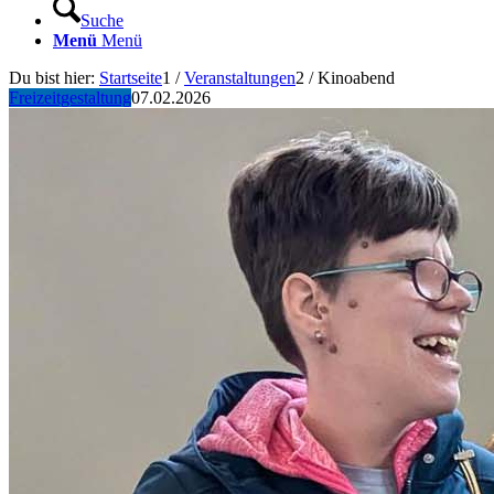
Suche
Menü
Menü
Du bist hier:
Startseite
1
/
Veranstaltungen
2
/
Kinoabend
Freizeitgestaltung
07.02.2026