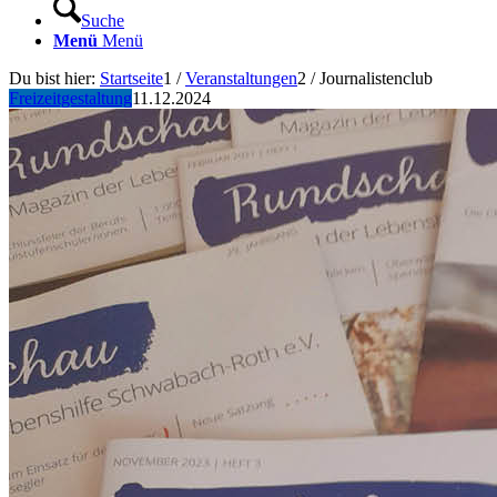
Suche
Menü
Menü
Du bist hier:
Startseite
1
/
Veranstaltungen
2
/
Journalistenclub
Freizeitgestaltung
11.12.2024